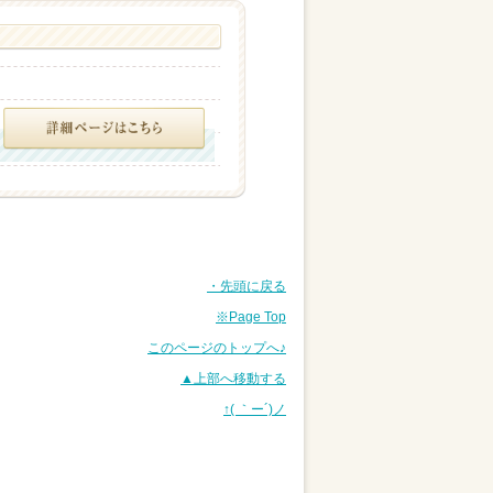
・先頭に戻る
※Page Top
このページのトップへ♪
▲上部へ移動する
↑( ｀ー´)ノ